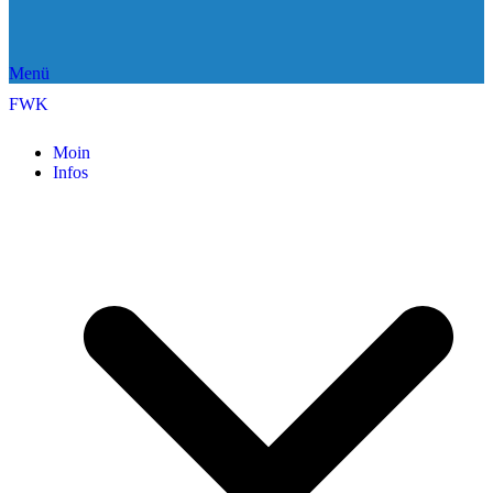
Menü
FWK
Moin
Infos