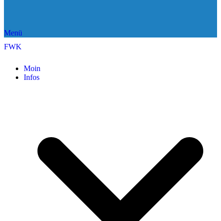
Menü
FWK
Moin
Infos