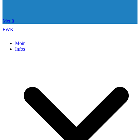
Menü
FWK
Moin
Infos