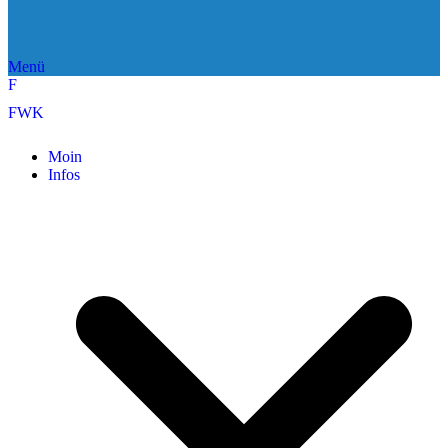
Menü
F
FWK
Moin
Infos