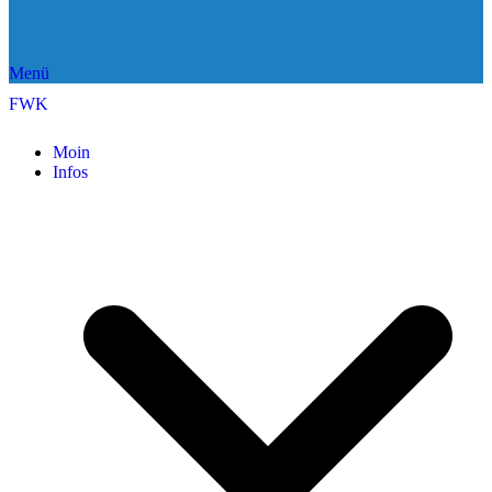
Menü
FWK
Moin
Infos