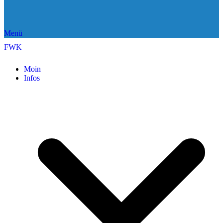
Menü
FWK
Moin
Infos