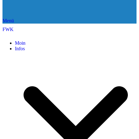
Menü
FWK
Moin
Infos